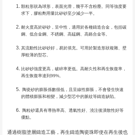
顆粒形狀為球形，表面光滑，幾乎不含粉塵。
同等強度要
求下，膠粘劑用量比矽砂至少減少一半。
耐火度高於矽砂，呈中性，適用於各種鑄造合金，包括碳
鋼、低合金鋼、不銹鋼、高錳鋼、高鉻合金等。
其流動性比矽砂好，易於填充。
可用於製造形狀複雜、壁
厚較薄的型芯。
比矽砂強度更高，破碎率更低。
高耐久性和再生恢復率，
再生恢復率達到99%。
陶瓷砂的膨脹係數很低，且呈線性膨脹，不會發生快速
的體積膨脹和相變，減少型芯中的脈紋等鑄造缺陷。
陶粒砂還具有導熱率高、透氣性好、澆注後潰散性好等
優點。
通過樹脂塗層鑄造工藝，再生鑄造陶瓷珠即使在再生後也