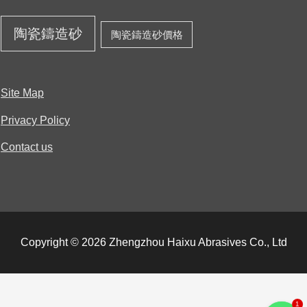
陶瓷鑄造砂
陶瓷鑄造砂價格
Site Map
Privacy Policy
Contact us
Copyright © 2026 Zhengzhou Haixu Abrasives Co., Ltd
1