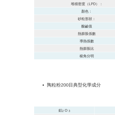
堆積密度（LPD）：
顏色：
砂粒形狀：
酸鹼值
熱膨脹係數
導熱係數
熱膨脹比
棱角分明
陶粒粉200目典型化學成分
鋁
O
2
3