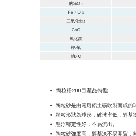
的SiO
2
Fe
O
2
3
二氧化鈦
2
CaO
氧化鎂
鉀
氧
2
鈉
O
2
陶粒粉200目產品特點
陶粒砂是由電熔鋁土礦吹製而成的
顆粒形狀為球形，破球率低，醇基
懸浮穩定性好，不易流出。
陶粒砂強度高，醇基漆不易開裂，