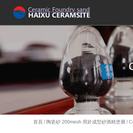
首頁
/
陶瓷砂 200mesh 用於成型砂酒精塗層
/ C