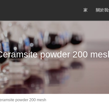
家
關於我
Ceramsite powder 200 mes
eramsite powder 200 mesh