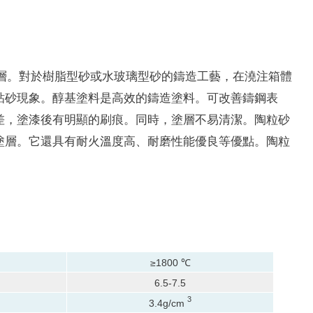
層。
對於樹脂型砂或水玻璃型砂的鑄造工藝，在澆注箱體
粘砂現象。
醇基塗料是高效的鑄造塗料。
可改善鑄鋼表
差，塗漆後有明顯的刷痕。
同時，塗層不易清潔。
陶粒砂
塗層。
它還具有耐火溫度高、耐磨性能優良等優點。陶粒
≥1800 ℃
6.5-7.5
3
3.4g/cm