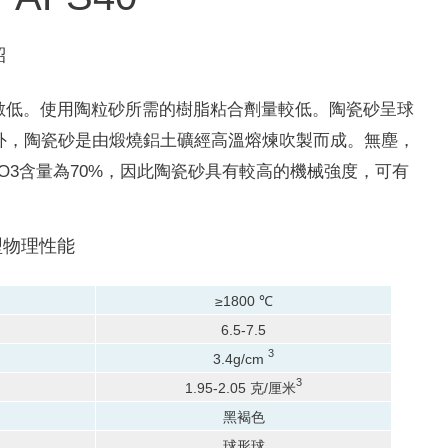
紹
數低。
使用陶粒砂所需的樹脂粘合劑量較低。
陶瓷砂呈球
外，陶瓷砂是由煅燒鋁土礦經高溫熔煉吹製而成。
無塵，
2O3含量為70%，因此陶瓷砂具有較高的機械強度，可有
型物理性能
≥1800 ℃
6.5-7.5
3
3.4g/cm
3
1.95-2.05 克/厘米
黑褐色
球形球