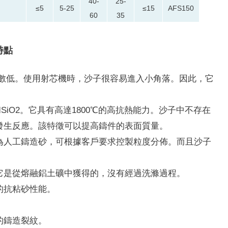
40-
25-
≤5
5-25
≤15
AFS150
60
35
特點
數低。
使用射芯機時，沙子很容易進入小角落。
因此，它
SiO2。
它具有高達1800℃的高抗熱能力。
沙子中不存在
發生反應。
該特徵可以提高鑄件的表面質量。
為人工鑄造砂，可根據客戶要求控製粒度分佈。
而且沙子
它是從熔融鋁土礦中獲得的，沒有經過洗滌過程。
的抗粘砂性能。
的鑄造裂紋。