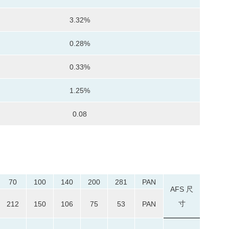
3.32%
0.28%
0.33%
1.25%
0.08
70
100
140
200
281
PAN
AFS 尺
寸
212
150
106
75
53
PAN