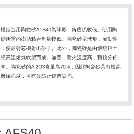
熔模鑄造用陶粒砂AFS40為球形，角度係數低。
使用陶
粒砂所需的樹脂粘合劑量較低。
陶瓷砂呈球形，流動性
好，便於射芯機射出砂子。
此外，陶瓷砂是由煅燒鋁土
礦經高溫熔煉吹製而成。
無塵，耐火溫度高，顆粒分佈
均勻。
陶瓷砂的Al2O3含量為70%，因此陶瓷砂具有較高
的機械強度，可有效防止鑄造缺陷。
AFS40