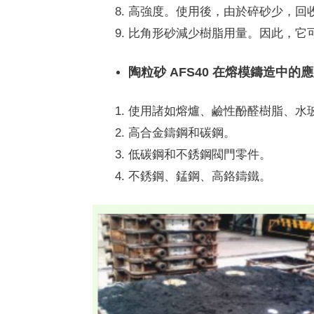
高強度。
使用後，由於碎砂少，回
比角形砂減少樹脂用量。
因此，它
陶粒砂 AFS40 在熔模鑄造中的
使用諸如熔爐、鹼性酚醛樹脂、水
高合金鑄鋼和碳鋼。
低碳鋼和不銹鋼閥門零件。
不銹鋼、錳鋼、高鉻鑄鐵。