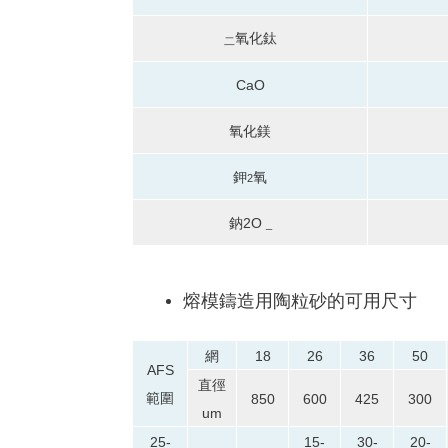
氧化鈦
二
CaO
氧化鎂
鉀
氧
2
鈉
2O
_
熔模鑄造用陶粒砂的可用尺寸
網
18
26
36
50
AFS
直徑
範圍
850
600
425
300
um
25-
15-
30-
20-