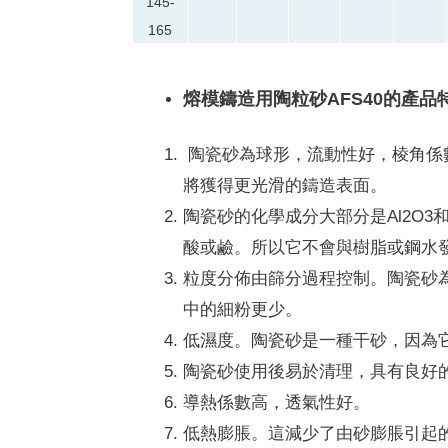
145-
165
熔模鑄造用陶粒砂AFS40的產品
陶瓷砂為球形，流動性好，棱角係
將獲得更光滑的鑄造表面。
陶瓷砂的化學成分大部分是Al2O3和
酸或鹼。
所以它不會與樹脂或鋼水
粒度分佈由篩分過程控制。
陶瓷砂
中的細粉更少。
低濕度。
陶瓷砂是一種干砂，因為
陶瓷砂使用後易於清理，具有良好
導熱係數高，透氣性好。
低熱膨脹。
這減少了由砂膨脹引起