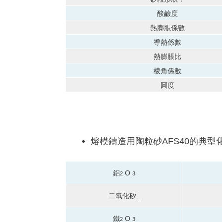
酸鹼度
熱膨脹係數
導熱係數
熱膨脹比
棱角係數
圓度
熔模鑄造用陶粒砂AFS40的典型
鋁
O
2
3
二氧化矽
_
鐵
O
2
3