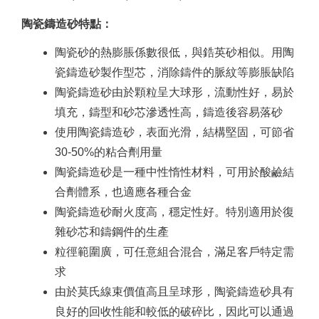
陶瓷鑄造砂特點：
陶瓷砂的熱膨脹係數很低，與鋯英砂相似。
用陶
瓷鑄造砂製作型芯，消除鑄件的脈紋等膨脹缺陷
陶瓷鑄造砂由於顆粒呈大球形，流動性好，易於
填充，鑄型和砂芯滲透性高，鑄造後容易落砂
使用陶瓷鑄造砂，表面光滑，結構堅固，可節省
30-50%的粘合劑用量
陶瓷鑄造砂是一種中性惰性材料，可用於酸鹼結
合劑體系，也適應各種合金
陶瓷鑄造砂耐火度高，穩定性好。
特別適用於復
雜砂芯和鑄鋼件的生產
粒徑範圍廣，可任意組合混合，滿足客戶特定需
求
由於莫氏線束價值高且呈球形，陶瓷鑄造砂具有
良好的回收性能和較低的破碎比，因此可以通過