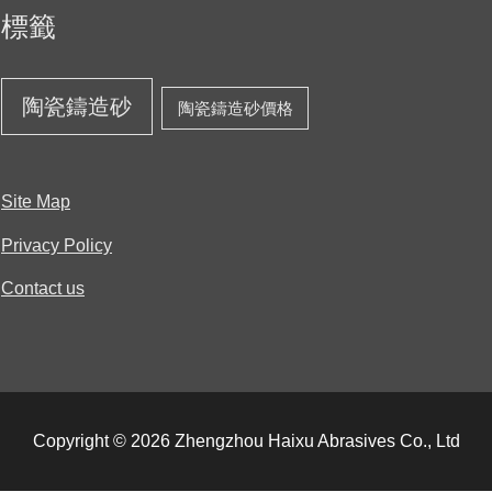
標籤
陶瓷鑄造砂
陶瓷鑄造砂價格
Site Map
Privacy Policy
Contact us
Copyright © 2026 Zhengzhou Haixu Abrasives Co., Ltd