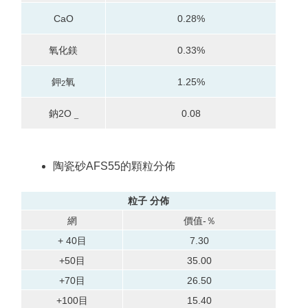
CaO
0.28%
氧化鎂
0.33%
鉀
氧
1.25%
2
鈉
2O
0.08
_
陶瓷砂AFS55的顆粒分佈
粒子
分佈
網
價值-％
+ 40目
7.30
+50目
35.00
+70目
26.50
+100目
15.40