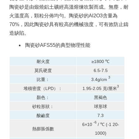
陶瓷砂是由煅燒鋁土礦經高溫熔煉吹製而成。
無塵，耐
火溫度高，顆粒分佈均勻。
陶瓷砂的Al2O3含量為
70%，因此陶瓷砂具有較高的機械強度，可有效防止鑄
造缺陷。
陶瓷砂AFS55的典型物理性能
耐火度
≥1800 ℃
莫氏硬度
6.5-7.5
3
比重：
3.4g/cm
3
堆積密度（LPD）：
1.95-2.05 克/厘米
顏色：
黑褐色
砂粒形狀：
球形球
酸鹼度
7.3
-6
6×10
/ ℃ (-1 20-
熱膨脹係數
1000)