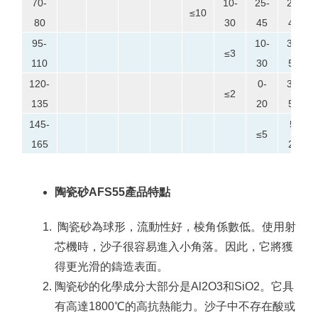
70-
10-
25-
20-
≤10
80
30
45
40
95-
10-
35-
≤3
110
30
55
120-
0-
30-
≤2
135
20
50
145-
5-
≤5
165
25
陶瓷砂AFS55產品特點
陶瓷砂為球形，流動性好，棱角係數低。
使用射
芯機時，沙子很容易進入小角落。
因此，它將獲
得更光滑的鑄造表面。
陶瓷砂的化學成分大部分是Al2O3和SiO2。
它具
有高達1800℃的高抗熱能力。
沙子中不存在酸或