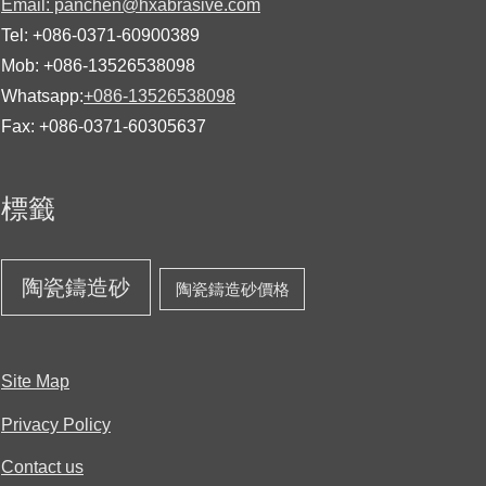
Email: panchen@hxabrasive.com
Tel: +086-0371-60900389
Mob: +086-13526538098
Whatsapp:
+086-13526538098
Fax: +086-0371-60305637
標籤
陶瓷鑄造砂
陶瓷鑄造砂價格
Site Map
Privacy Policy
Contact us