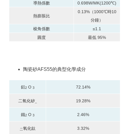
導熱係數
0.698W/MK(1200℃)
0.13%（1000℃時10
熱膨脹比
分鐘）
棱角係數
≤1.1
圓度
最低 95%
陶瓷砂AFS55的典型化學成分
鋁
O
72.14%
2
3
二氧化矽
19.28%
_
鐵
O
2.46%
2
3
氧化鈦
3.32%
二