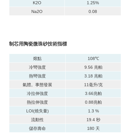
K2O
1.25%
Na2O
0.08
制芯用陶瓷微珠砂技術指標
熔點
108℃
冷彎強度
9.56 兆帕
熱彎強度
3.18 兆帕
氣體。
事態發展
11毫升/克
冷拉伸強度
3.66兆帕
熱拉伸強度
0.88兆帕
LOI(燒失量)
1.3 %
流動性
19.4 秒
儲存壽命
180 天