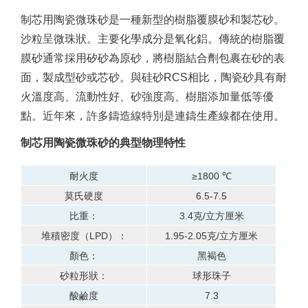
制芯用陶瓷微珠砂是一種新型的樹脂覆膜砂和製芯砂。
沙粒呈微珠狀。
主要化學成分是氧化鋁。
傳統的樹脂覆
膜砂通常採用矽砂為原砂，將樹脂結合劑包裹在砂的表
面，製成型砂或芯砂。
與硅砂RCS相比，陶瓷砂具有耐
火溫度高、流動性好、砂強度高、樹脂添加量低等優
點。
近年來，許多鑄造線特別是連鑄生產線都在使用。
制芯用陶瓷微珠砂的典型物理特性
耐火度
≥1800 ℃
莫氏硬度
6.5-7.5
比重：
3.4克/立方厘米
堆積密度（LPD）：
1.95-2.05克/立方厘米
顏色：
黑褐色
砂粒形狀：
球形珠子
酸鹼度
7.3