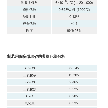
-6
熱膨脹係數
6×10
/ ℃ (-1 20-1000)
導熱係數
0.698W/MK(1200℃)
熱膨脹比
0.13%
棱角係數
≤1.1
圓度
最低 95%
制芯用陶瓷微珠砂的典型化學分析
AL2O3
72.14%
二氧化矽
19.28%
Fe2O3
2.46%
二氧化鈦
3.32%
CaO
0.28%
氧化鎂
0.33%