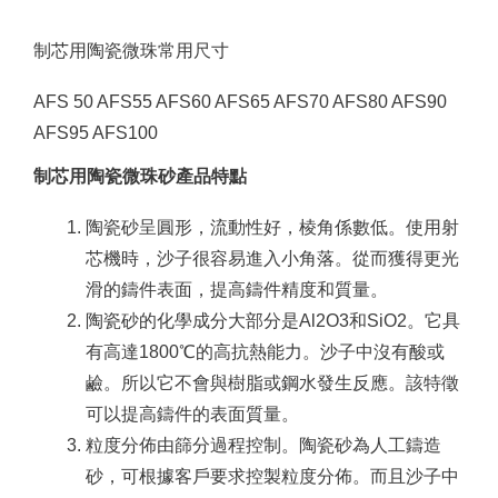
制芯用陶瓷微珠常用尺寸
AFS 50 AFS55 AFS60 AFS65 AFS70 AFS80 AFS90
AFS95 AFS100
制芯用陶瓷微珠砂產品特點
陶瓷砂呈圓形，流動性好，棱角係數低。
使用射
芯機時，沙子很容易進入小角落。
從而獲得更光
滑的鑄件表面，提高鑄件精度和質量。
陶瓷砂的化學成分大部分是Al2O3和SiO2。
它具
有高達1800℃的高抗熱能力。
沙子中沒有酸或
鹼。
所以它不會與樹脂或鋼水發生反應。
該特徵
可以提高鑄件的表面質量。
粒度分佈由篩分過程控制。
陶瓷砂為人工鑄造
砂，可根據客戶要求控製粒度分佈。
而且沙子中